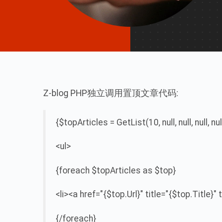
Z-blog PHP独立调用置顶文章代码:
{$topArticles = GetList(10, null, null, null, nu
<ul>
{foreach $topArticles as $top}
<li><a href="{$top.Url}" title="{$top.Title}
{/foreach}